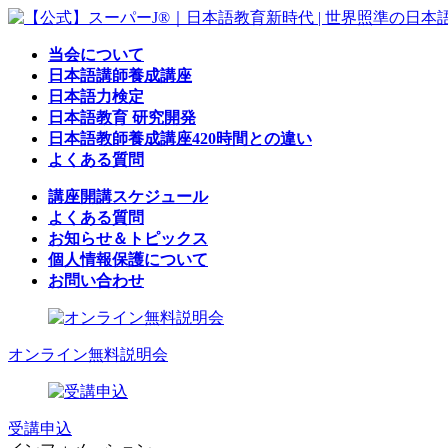
コ
ナ
ン
ビ
当会について
テ
ゲ
日本語講師養成講座
ン
ー
日本語力検定
ツ
シ
日本語教育 研究開発
へ
ョ
日本語教師養成講座420時間との違い
ス
ン
よくある質問
キ
に
ッ
移
講座開講スケジュール
プ
動
よくある質問
お知らせ＆トピックス
個人情報保護について
お問い合わせ
オンライン無料説明会
受講申込