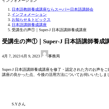
インフォメーション
日本語教師養成講座ならスーパー日本語講師会
インフォメーション
お知らせ＆トピックス
日本語講師養成講座
受講生の声①｜Super-J 日本語講師養成講座
受講生の声①｜Super-J 日本語講師養成
最
4月 7, 2023
6月 9, 2023
事務局
終
更
新
Super-J 日本語講師養成講座を修了・認定された方のお
日
講座の良かった点、今後の活用方法についてお伺いいたしま
時
:
S.Yさん