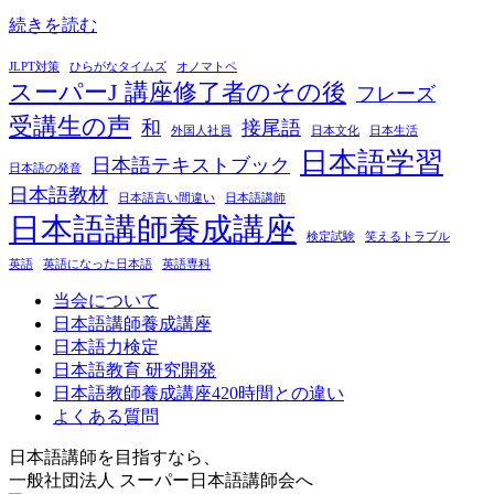
続きを読む
JLPT対策
ひらがなタイムズ
オノマトペ
スーパーJ 講座修了者のその後
フレーズ
受講生の声
和
接尾語
外国人社員
日本文化
日本生活
日本語学習
日本語テキストブック
日本語の発音
日本語教材
日本語言い間違い
日本語講師
日本語講師養成講座
検定試験
笑えるトラブル
英語
英語になった日本語
英語専科
当会について
日本語講師養成講座
日本語力検定
日本語教育 研究開発
日本語教師養成講座420時間との違い
よくある質問
日本語講師を目指すなら、
一般社団法人 スーパー日本語講師会へ