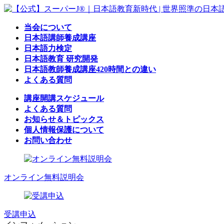
コ
ナ
ン
ビ
当会について
テ
ゲ
日本語講師養成講座
ン
ー
日本語力検定
ツ
シ
日本語教育 研究開発
へ
ョ
日本語教師養成講座420時間との違い
ス
ン
よくある質問
キ
に
ッ
移
講座開講スケジュール
プ
動
よくある質問
お知らせ＆トピックス
個人情報保護について
お問い合わせ
オンライン無料説明会
受講申込