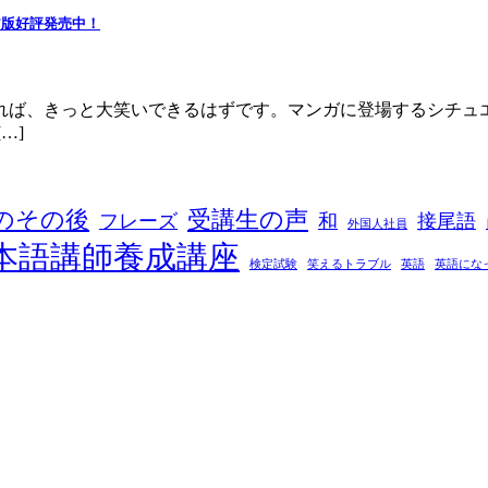
F版好評発売中！
れば、きっと大笑いできるはずです。マンガに登場するシチュ
…]
者のその後
受講生の声
フレーズ
和
接尾語
外国人社員
本語講師養成講座
検定試験
笑えるトラブル
英語
英語にな