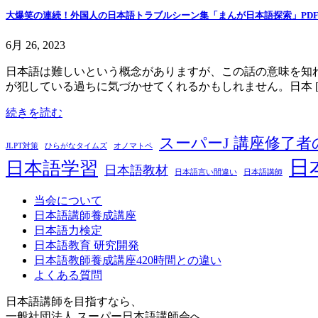
大爆笑の連続！外国人の日本語トラブルシーン集「まんが日本語探索」PD
6月 26, 2023
日本語は難しいという概念がありますが、この話の意味を知
が犯している過ちに気づかせてくれるかもしれません。日本 [
続きを読む
スーパーJ 講座修了
JLPT対策
ひらがなタイムズ
オノマトペ
日
日本語学習
日本語教材
日本語言い間違い
日本語講師
当会について
日本語講師養成講座
日本語力検定
日本語教育 研究開発
日本語教師養成講座420時間との違い
よくある質問
日本語講師を目指すなら、
一般社団法人 スーパー日本語講師会へ